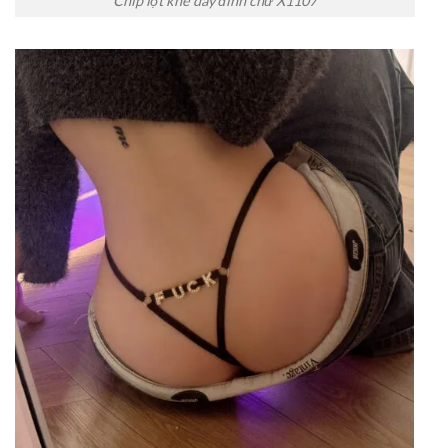
Chip lọt khe dây đính chữ X1107