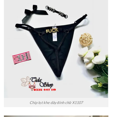
Chip lọt khe dây đính chữ X1107