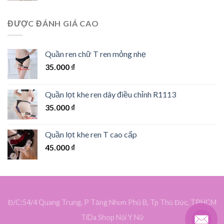
ĐƯỢC ĐÁNH GIÁ CAO
Quần ren chữ T ren mỏng nhẹ
35.000
₫
Quần lọt khe ren dây điều chỉnh R1113
35.000
₫
Quần lọt khe ren T cao cấp
45.000
₫
Đ/C:54/4 Quang Trung, P Tăng Nhơn Phú B, Tp Thủ Đức, TPHCM
TiDa Shop Nội Y Nữ