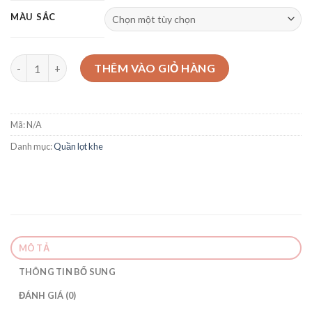
MÀU SẮC
Chip lọt khe dây đính chữ X1107 số lượng
THÊM VÀO GIỎ HÀNG
Mã:
N/A
Danh mục:
Quần lọt khe
MÔ TẢ
THÔNG TIN BỔ SUNG
ĐÁNH GIÁ (0)