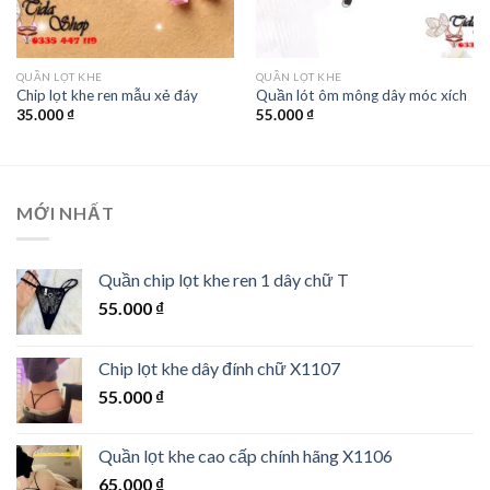
QUẦN LỌT KHE
QUẦN LỌT KHE
Chip lọt khe ren mẫu xẻ đáy
Quần lót ôm mông dây móc xích
35.000
₫
55.000
₫
MỚI NHẤT
Quần chip lọt khe ren 1 dây chữ T
55.000
₫
Chip lọt khe dây đính chữ X1107
55.000
₫
Quần lọt khe cao cấp chính hãng X1106
65.000
₫