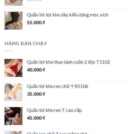
Quần lót lọt khe dây kiểu dáng móc xích
55.000
₫
HÀNG BÁN CHẠY
Quần lọt khe thun lạnh cuộn 2 lớp T1102
40.000
₫
Quần lọt khe ren chữ Y R1106
35.000
₫
Quần lọt khe ren T cao cấp
45.000
₫
Quần ren chữ T ren mỏng nhẹ