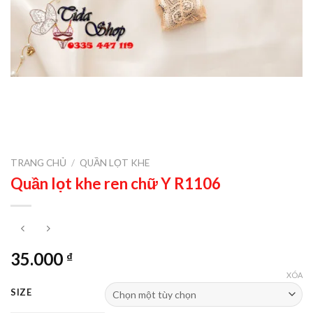
TRANG CHỦ
/
QUẦN LỌT KHE
Quần lọt khe ren chữ Y R1106
35.000
₫
XÓA
SIZE