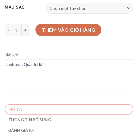
MÀU SẮC
Quần lọt khe ren chữ Y R1106 số lượng
THÊM VÀO GIỎ HÀNG
Mã:
N/A
Danh mục:
Quần lọt khe
MÔ TẢ
THÔNG TIN BỔ SUNG
ĐÁNH GIÁ (0)