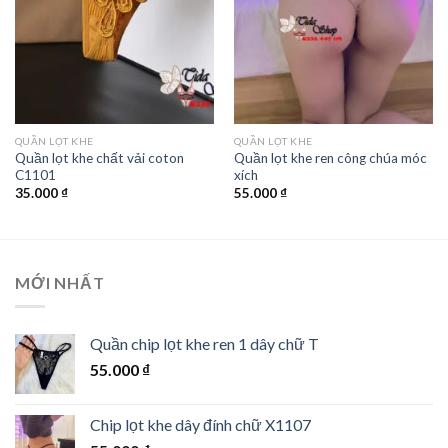
QUẦN LỌT KHE
QUẦN LỌT KHE
Quần lọt khe chất vải coton
Quần lọt khe ren công chúa móc
C1101
xích
35.000
₫
55.000
₫
MỚI NHẤT
Quần chip lọt khe ren 1 dây chữ T
55.000
₫
Chip lọt khe dây đính chữ X1107