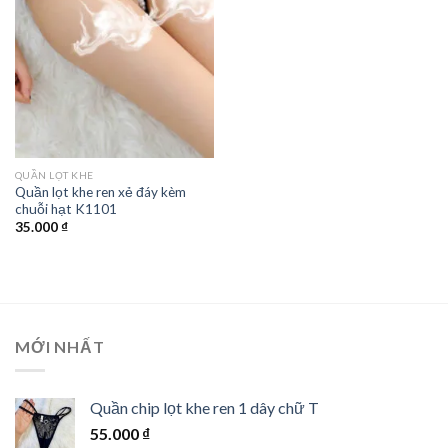
QUẦN LỌT KHE
Quần lọt khe ren xẻ đáy kèm
chuỗi hạt K1101
35.000
₫
MỚI NHẤT
Quần chip lọt khe ren 1 dây chữ T
55.000
₫