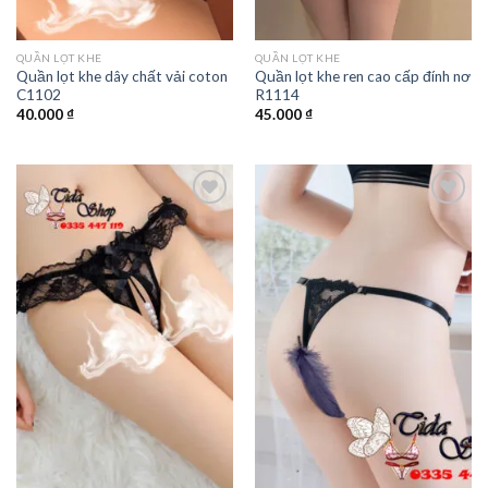
QUẦN LỌT KHE
QUẦN LỌT KHE
Quần lọt khe dây chất vải coton
Quần lọt khe ren cao cấp đính nơ
C1102
R1114
40.000
₫
45.000
₫