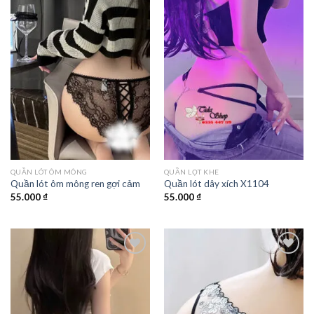
QUẦN LÓT ÔM MÔNG
QUẦN LỌT KHE
Quần lót ôm mông ren gợi cảm
Quần lót dây xích X1104
55.000
₫
55.000
₫