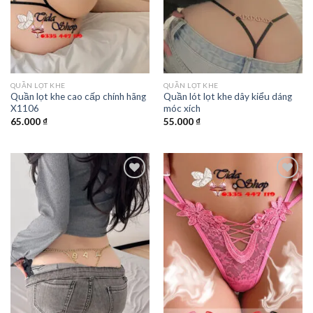
QUẦN LỌT KHE
QUẦN LỌT KHE
Quần lọt khe cao cấp chính hãng
Quần lót lọt khe dây kiểu dáng
X1106
móc xích
65.000
₫
55.000
₫