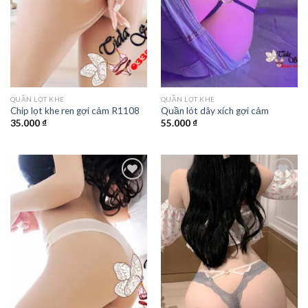
QUẦN LỌT KHE
QUẦN LỌT KHE
Chip lọt khe ren gợi cảm R1108
Quần lót dây xích gợi cảm
35.000
₫
55.000
₫