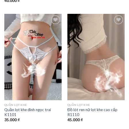
40.000
₫
QUẦN LỌT KHE
QUẦN LỌT KHE
Quần lọt khe đính ngọc trai
Đồ lót ren nữ lọt khe cao cấp
K1101
R1110
35.000
₫
45.000
₫