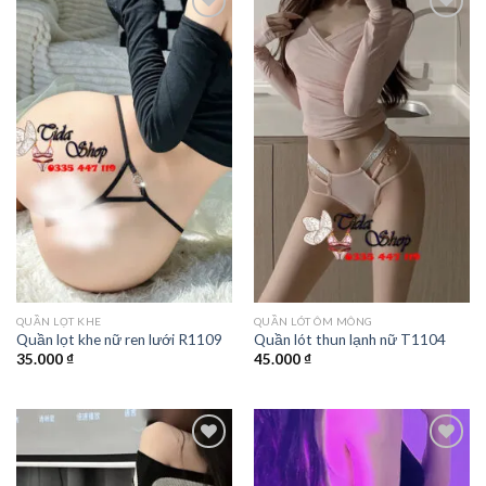
QUẦN LỌT KHE
QUẦN LÓT ÔM MÔNG
Quần lọt khe nữ ren lưới R1109
Quần lót thun lạnh nữ T1104
35.000
₫
45.000
₫