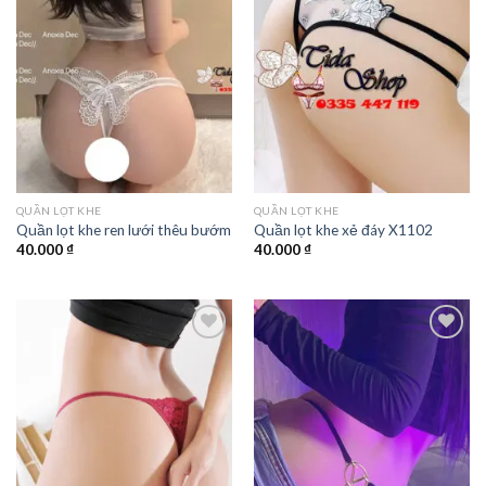
QUẦN LỌT KHE
QUẦN LỌT KHE
Quần lọt khe ren lưới thêu bướm
Quần lọt khe xẻ đáy X1102
40.000
₫
40.000
₫