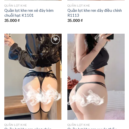
QUẦN LỌT KHE
QUẦN LỌT KHE
Quần lọt khe ren xẻ đáy kèm
Quần lọt khe ren dây điều chỉnh
chuỗi hạt K1101
R1113
35.000
₫
35.000
₫
QUẦN LỌT KHE
QUẦN LỌT KHE