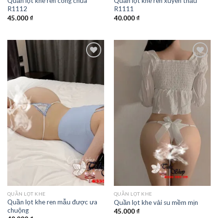
Quần lọt khe ren công chúa
Quần lọt khe ren xuyên thấu
R1112
R1111
45.000
₫
40.000
₫
QUẦN LỌT KHE
QUẦN LỌT KHE
Quần lọt khe ren mẫu được ưa
Quần lọt khe vải su mềm mịn
chuộng
45.000
₫