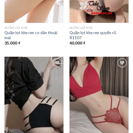
QUẦN LỌT KHE
QUẦN LỌT KHE
Quần lọt khe ren co dãn thoải
Quần lọt khe ren quyến rũ
mái
R1107
35.000
₫
40.000
₫