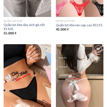
QUẦN LỌT KHE
QUẦN LỌT KHE
Quần lọt khe dây xích giá tốt
Quần lọt khe ren cạp cao R1115
X1105
45.000
₫
55.000
₫