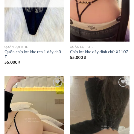
QUẦN LỌT KHE
QUẦN LỌT KHE
Quần chip lọt khe ren 1 dây chữ
Chip lọt khe dây đính chữ X1107
T
55.000
₫
55.000
₫