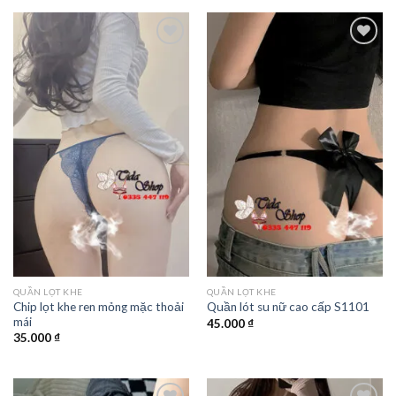
QUẦN LỌT KHE
QUẦN LỌT KHE
Chip lọt khe ren mỏng mặc thoải
Quần lót su nữ cao cấp S1101
mái
45.000
₫
35.000
₫