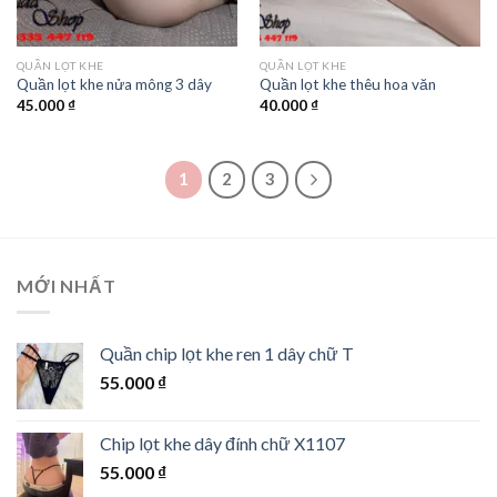
QUẦN LỌT KHE
QUẦN LỌT KHE
Quần lọt khe nửa mông 3 dây
Quần lọt khe thêu hoa văn
45.000
₫
40.000
₫
1
2
3
MỚI NHẤT
Quần chip lọt khe ren 1 dây chữ T
55.000
₫
Chip lọt khe dây đính chữ X1107
55.000
₫